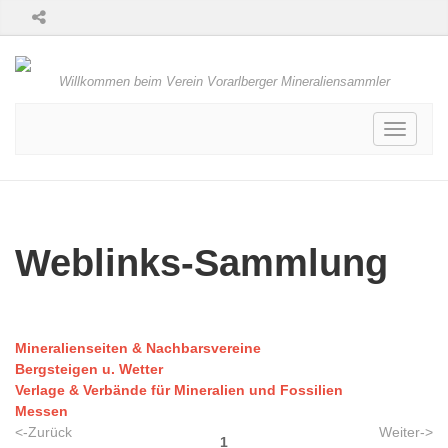
Willkommen beim Verein Vorarlberger Mineraliensammler
Toggle
navigati
Weblinks-Sammlung
Mineralienseiten & Nachbarsvereine
Bergsteigen u. Wetter
Verlage & Verbände für Mineralien und Fossilien
Messen
<-Zurück
Weiter->
1